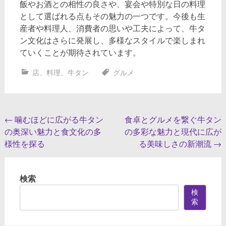
飯やお酒との相性の良さや、宴会や特別な日の料理
として選ばれる点もその魅力の一つです。今後も生
産者や料理人、消費者の思いや工夫によって、牛タ
ン文化はさらに発展し、多様なスタイルで楽しまれ
ていくことが期待されています。
店
、
料理
、
牛タン
グルメ
投
←
噛むほどに広がる牛タン
食卓とグルメを繋ぐ牛タン
の奥深い魅力と食文化の多
の多彩な魅力と現代に広が
稿
様性を探る
る美味しさの新潮流
→
ナ
ビ
検索
ゲ
検
ー
索
シ