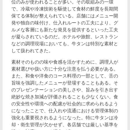
位のみが使われることが多い。その取組みの一環
で、冷蔵や冷凍技術を駆使して食材の鮮度を長期間
保てる体制が整えられている。店舗にはメニュー開
発や独自の味付け、仕入れルートの工夫により、グ
ルメな客層にも新たな発見を提供するといった工夫
が凝らされているのだ。ホテルや旅館、レストラン
などの調理現場においても、牛タンは特別な素材と
して扱われてきた。
素材そのものの味や食感を活かすために、調理人が
素材選びや扱い方に十分な注意を払う必要がある。
また、和食や洋食のコース料理の一部として、舌の
旨味を強調したメニューが登場することもある。そ
のプレゼンテーションの美しさや、旨みを引き出す
絶妙な焼き加減が評価されることも少なくない。食
の安全性や環境への配慮が社会的に求められるよう
になったことで、仕入れや流通における管理体制の
強化も重要視されるようになった。特に牛タンは冷
却・衛生管理が欠かせず、各店舗では厳しい基準を