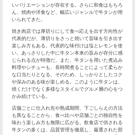
いバリエーションが存在する。さらに和食はもちろ
ん、焼肉や洋食など、幅広いジャンルで牛タンが用
いられてきた。
焼き肉店では厚切りにして食べ応えを出す方向性が
代表的だが、薄切りをさっと焼いて旨味を引き出す
楽しみ方もある。代表的な味付けは塩とレモンを使
い、あっさりした中に牛タン本来の旨みが存分に感
じられる点が特徴だ。また、牛タンを用いた煮込み
料理やシチューも、長時間煮ることによって柔らか
な口当たりとなる。そのため、しっかりとしたコク
や深みのある味が楽しめる。このように牛タンは、
焼くだけでなく多様なスタイルでグルメ層の心をつ
かみ続けている。
店舗ごとに仕入れ先や熟成期間、下ごしらえの方法
も異なることから、食べ比べや店舗ごとの独自性を
味わう楽しみ方も無限に広がる。飲食店で供される
牛タンの多くは、品質管理を徹底し、厳選された部