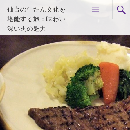
コ
仙台の牛たん文化を
ン
テ
堪能する旅：味わい
ン
深い肉の魅力
ツ
へ
ス
キ
ッ
プ