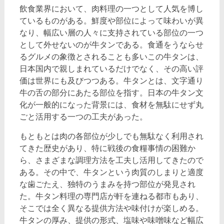
飲食業界において、肉料理の一つとして人気を博し
ているものがある。
鮮度や部位によって味わいが異
なり、幅広い層の人々に支持されている部位の一つ
として外せないのが牛タンである。食通をうならせ
るグルメの象徴とされることも多いこの牛タンは、
日本国内で親しまれているだけでなく、その高い評
価は世界にも及びつつある。牛タンとは、文字通り
牛の舌の部分にあたる部位を指す。日本の牛タン文
化が一般的になった背景には、食材を無駄にせず丸
ごと活用する一つの工夫があった。
もともとは肉の各部位が少しでも無駄なく利用され
てきた歴史があり、特に戦後の食糧事情の困難か
ら、さまざまな調理方法を工夫し活用してきたので
ある。その中で、牛タンという肉質のしまりと適度
な歯ごたえ、独特のうまみを持つ部位が発見され
た。牛タン料理の専門店が軒を連ねる都市もあり、
そこでは全く異なる提供方法や味付けが楽しめる。
牛タンの厚み、提供の形式、塩味や味噌味など幅広