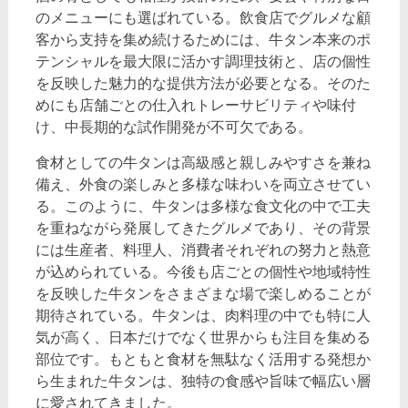
のメニューにも選ばれている。飲食店でグルメな顧
客から支持を集め続けるためには、牛タン本来のポ
テンシャルを最大限に活かす調理技術と、店の個性
を反映した魅力的な提供方法が必要となる。そのた
めにも店舗ごとの仕入れトレーサビリティや味付
け、中長期的な試作開発が不可欠である。
食材としての牛タンは高級感と親しみやすさを兼ね
備え、外食の楽しみと多様な味わいを両立させてい
る。このように、牛タンは多様な食文化の中で工夫
を重ねながら発展してきたグルメであり、その背景
には生産者、料理人、消費者それぞれの努力と熱意
が込められている。今後も店ごとの個性や地域特性
を反映した牛タンをさまざまな場で楽しめることが
期待されている。牛タンは、肉料理の中でも特に人
気が高く、日本だけでなく世界からも注目を集める
部位です。もともと食材を無駄なく活用する発想か
ら生まれた牛タンは、独特の食感や旨味で幅広い層
に愛されてきました。