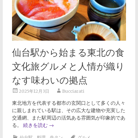
仙台駅から始まる東北の食
文化旅グルメと人情が織り
なす味わいの拠点
2025年12月3日
Bucciarati
東北地方を代表する都市の玄関口として多くの人々
に親しまれている駅は、その広大な建物や充実した
交通網、また駅周辺の活気ある雰囲気が印象的であ
る。
続きを読む
→
仙台駅
、
料理
、
牛タン
グルメ