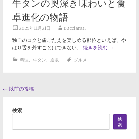
牛タンの奥深き味わいと食
卓進化の物語
2025年11月21日
Bucciarati
独自のコクと歯ごたえを楽しめる部位といえば、や
はり舌を外すことはできない。
続きを読む
→
料理
、
牛タン
、
通販
グルメ
投
←
以前の投稿
稿
ナ
検索
ビ
検
索
ゲ