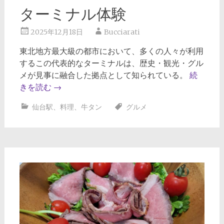
ターミナル体験
2025年12月18日
Bucciarati
東北地方最大級の都市において、多くの人々が利用
するこの代表的なターミナルは、歴史・観光・グル
メが見事に融合した拠点として知られている。
続
きを読む
→
仙台駅
、
料理
、
牛タン
グルメ