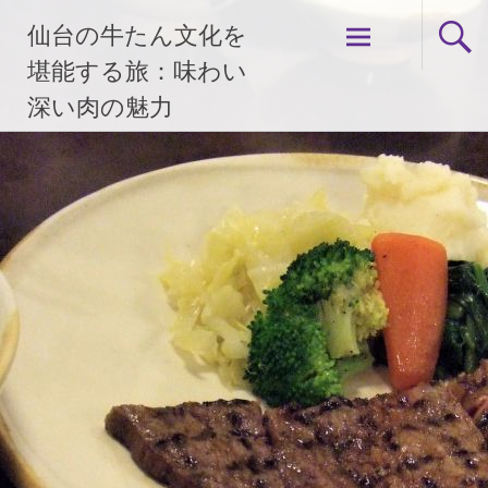
コ
仙台の牛たん文化を
ン
テ
堪能する旅：味わい
ン
深い肉の魅力
ツ
へ
ス
キ
ッ
プ